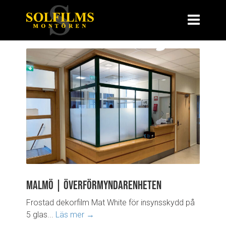
Malmö | Överförmyndarenheten
Frostad dekorfilm Mat White för insynsskydd på
5 glas...
Läs mer →