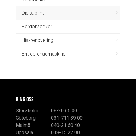
Digitalprint
Fordonsdekor
Hissrenovering
Entreprenadmaskiner
RING OSS
Stockholm
08-20 66 00
Göteborg
031-711 39 00
Malmö
040-21 60 40
Uppsala
018-15 22 00