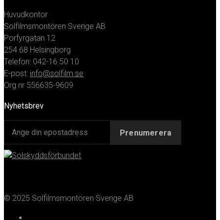
Huvudkontor
Solfilmsmontören Sverige AB
Porfyrgatan 12
254 68 Helsingborg
Telefon: 042-16 50 10
E-post:
info@solfilm.se
Org.nr 556635-9609
Nyhetsbrev
© 2025 Solfilmsmontören Sverige AB