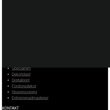
Malmö
040-21 60 40
Uppsala
018-15 22 00
Helsingborg
042-16 50 10
Jönköping
036-18 45 00
Kristianstad
044-20 91 00
PRODUKTER
Solskyddsfilm
Säkerhetsfilm
Dekorfilm
Specialfilm
Dekorplast
Digitalprint
Fordonsdekor
Hissrenovering
Entreprenadmaskiner
KONTAKT