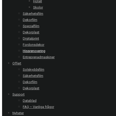
Hotell
Skolor
Jönköping | Fastighet
Säkerhetsfilm
3M Di-Noc - Enfärgad
Dekorfilm
Specialfilm
Karlstad | Brf
Dekorplast
Digitalprint
Karlstad | Brf
Fordonsdekor
Cover Styl - Grey och Grey Velvet
Hissrenovering
Entreprenadmaskiner
Offert
Malmö | Brf
Solskyddsfilm
Säkerhetsfilm
Malmö | Brf
Cover Styl - Traditionell ek
Dekorfilm
Dekorplast
Support
Malmö | Fastighet
Datablad
FAQ – Vanliga frågor
Malmö | Fastighet
Nyheter
Cover Styl - Borstad silver