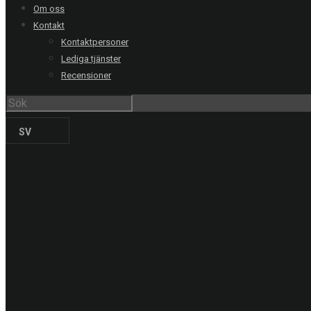
Om oss
Malmö
040-21 60 40
Kontakt
Uppsala
018-15 22 00
Kontaktpersoner
Helsingborg
042-16 50 10
Lediga tjänster
Jönköping
036-18 45 00
Recensioner
Kristianstad
044-20 91 00
PRODUKTER
SV
Solskyddsfilm
Säkerhetsfilm
Dekorfilm
Specialfilm
Dekorplast
Digitalprint
Fordonsdekor
Hissrenovering
Entreprenadmaskiner