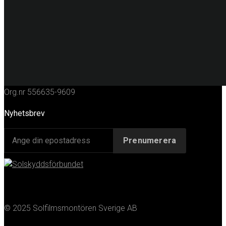
KONTAKT
Huvudkontor
Solfilmsmontören Sverige AB
Porfyrgatan 12
254 68 Helsingborg
Telefon: 042-16 50 10
E-post:
info@solfilm.se
Org.nr 556635-9609
Nyhetsbrev
© 2025 Solfilmsmontören Sverige AB