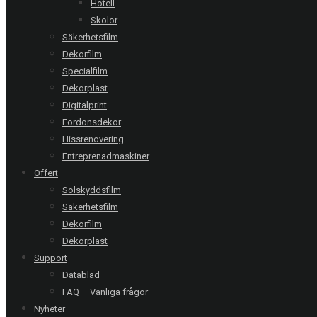
Hotell
Skolor
Upplands Väsby | Maskinbörsen
Säkerhetsfilm
Cover Styl - Matt svart
Dekorfilm
Specialfilm
Dekorplast
Eskilstuna | Brf
Digitalprint
Cover Styl - Traditionell ek
Fordonsdekor
Hissrenovering
Entreprenadmaskiner
Offert
Hjärnarp | Privat villa
Cover Styl - Mörkt trä
Solskyddsfilm
Säkerhetsfilm
Dekorfilm
Dekorplast
Support
RING OSS
Datablad
Stockholm
08-20 66 00
FAQ – Vanliga frågor
Nyheter
Göteborg
031-711 39 00