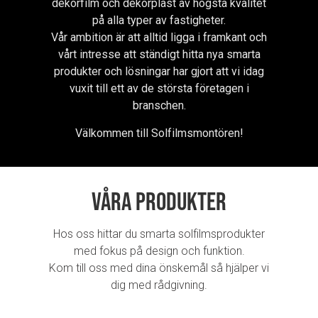
dekorfilm och dekorplast av högsta kvalitet
på alla typer av fastigheter.
Vår ambition är att alltid ligga i framkant och
vårt intresse att ständigt hitta nya smarta
produkter och lösningar har gjort att vi idag
vuxit till ett av de största företagen i
branschen.
Välkommen till Solfilmsmontören!
Våra produkter
Hos oss hittar du smarta solfilmsprodukter
med fokus på design och funktion.
Kom till oss med dina önskemål så hjälper vi
dig med rådgivning.