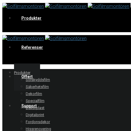
Produkter
V
Referenser
Produkter
Offert
Solskyddsfilm
Säkerhetsfilm
Dekorfilm
Specialfilm
Support
Dekorplast
Digitalprint
Fordonsdekor
Hissrenovering