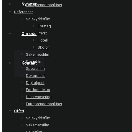
Nyheter
Entreprenadmaskiner
Referenser
Solskyddsfilm
Företag
Privat
Om oss
Hotell
Skolor
Säkerhetsfilm
Dekorfilm
Kontakt
Specialfilm
Dekorplast
Digitalprint
Fordonsdekor
Hissrenovering
Entreprenadmaskiner
Offert
Solskyddsfilm
Säkerhetsfilm