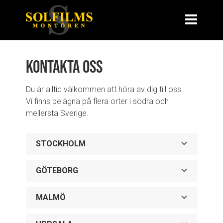
Kontakta oss
Du är alltid välkommen att höra av dig till oss.
Vi finns belägna på flera orter i södra och
mellersta Sverige.
STOCKHOLM
GÖTEBORG
MALMÖ