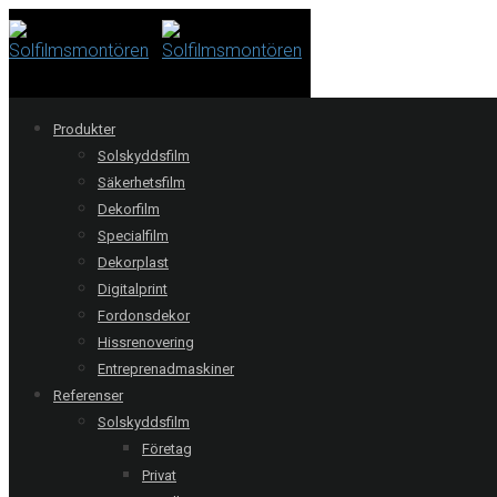
Produkter
Solskyddsfilm
Säkerhetsfilm
Dekorfilm
Specialfilm
Dekorplast
Digitalprint
Fordonsdekor
Hissrenovering
Entreprenadmaskiner
Referenser
Solskyddsfilm
Företag
Stockholm | Svenska
Privat