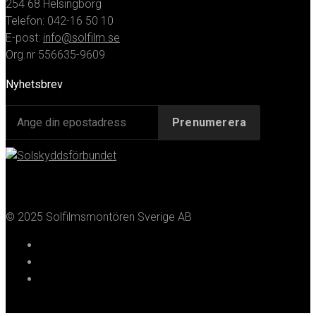
254 68 Helsingborg
Telefon: 042-16 50 10
E-post:
info@solfilm.se
Org.nr 556635-9609
Nyhetsbrev
© 2025 Solfilmsmontören Sverige AB