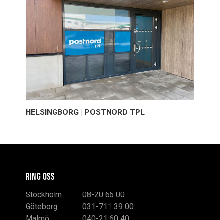
HELSINGBORG | POSTNORD TPL
RING OSS
Stockholm
08-20 66 00
Göteborg
031-711 39 00
Malmö
040-21 60 40