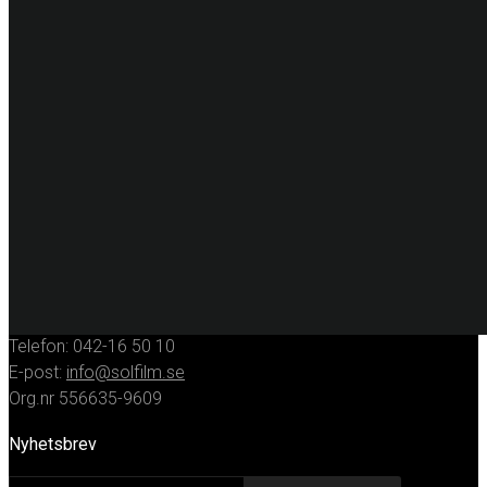
Specialfilm
Dekorplast
Digitalprint
Fordonsdekor
Hissrenovering
Entreprenadmaskiner
KONTAKT
Huvudkontor
Solfilmsmontören Sverige AB
Porfyrgatan 12
254 68 Helsingborg
Telefon: 042-16 50 10
E-post:
info@solfilm.se
Org.nr 556635-9609
Nyhetsbrev