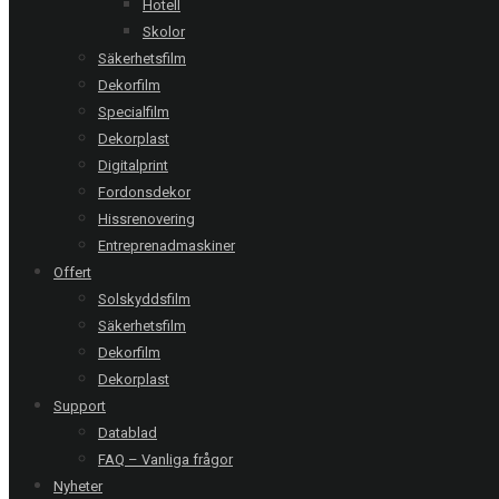
Hotell
Offertförfrågan
Skolor
Säkerhetsfilm
Dekorfilm
Följ oss:
Specialfilm
Dekorplast
Relaterade referenser
Digitalprint
Fordonsdekor
Hissrenovering
Entreprenadmaskiner
Helsingborg | Mildef
Offert
Mat Acid-X - 52 glaspartier
Solskyddsfilm
Säkerhetsfilm
Dekorfilm
Bårslöv | Räddningstjänsten
Dekorplast
Dekorfilm Mat Acid-X
Support
Datablad
FAQ – Vanliga frågor
Malmö | World Maritime University
Nyheter