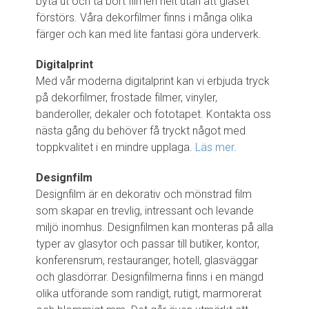
byta ut och ta bort filmen helt utan att glaset
förstörs. Våra dekorfilmer finns i många olika
färger och kan med lite fantasi göra underverk.
Digitalprint
Med vår moderna digitalprint kan vi erbjuda tryck
på dekorfilmer, frostade filmer, vinyler,
banderoller, dekaler och fototapet. Kontakta oss
nästa gång du behöver få tryckt något med
toppkvalitet i en mindre upplaga.
Läs mer
.
Designfilm
Designfilm är en dekorativ och mönstrad film
som skapar en trevlig, intressant och levande
miljö inomhus. Designfilmen kan monteras på alla
typer av glasytor och passar till butiker, kontor,
konferensrum, restauranger, hotell, glasväggar
och glasdörrar. Designfilmerna finns i en mängd
olika utförande som randigt, rutigt, marmorerat