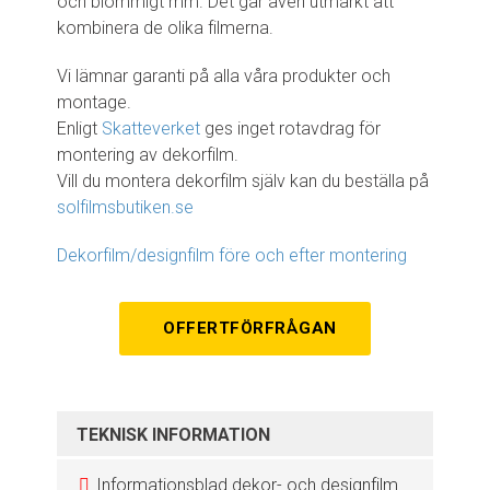
och blommigt mm. Det går även utmärkt att
kombinera de olika filmerna.
Vi lämnar garanti på alla våra produkter och
montage.
Enligt
Skatteverket
ges inget rotavdrag för
montering av dekorfilm.
Vill du montera dekorfilm själv kan du beställa på
solfilmsbutiken.se
Dekorfilm/designfilm före och efter montering
OFFERTFÖRFRÅGAN
TEKNISK INFORMATION
Informationsblad dekor- och designfilm