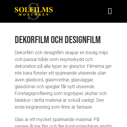
Dekorfilm och designfilm
Dekorfilm och designfilm skapar en trevlig miljö
och passar både som insynsskydd och
dekoration på alla typer av glasytor. Filmerna ger
inte bara fönster ett spännande utseende utan
även glasbord, glasmontrar, glasväggar,
glasdörrar och speglar får nytt utseende.
Företagsprofilering som logotyper, skyltar och
bildekor i detta material är också vanligt. Den
enda begränsning som finns är fantasin.
Glas är ett mycket spännande material. På
senare år har fler och fler kontorslandskap inretts