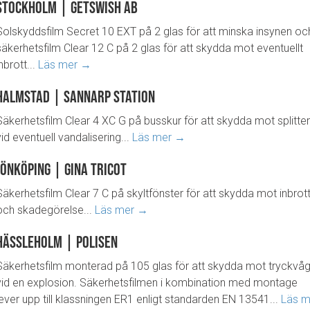
Stockholm | Getswish AB
Solskyddsfilm Secret 10 EXT på 2 glas för att minska insynen oc
säkerhetsfilm Clear 12 C på 2 glas för att skydda mot eventuellt
inbrott...
Läs mer →
Halmstad | Sannarp Station
Säkerhetsfilm Clear 4 XC G på busskur för att skydda mot splitter
vid eventuell vandalisering...
Läs mer →
Jönköping | Gina Tricot
Säkerhetsfilm Clear 7 C på skyltfönster för att skydda mot inbrot
och skadegörelse...
Läs mer →
Hässleholm | Polisen
Säkerhetsfilm monterad på 105 glas för att skydda mot tryckvå
vid en explosion. Säkerhetsfilmen i kombination med montage
lever upp till klassningen ER1 enligt standarden EN 13541...
Läs m