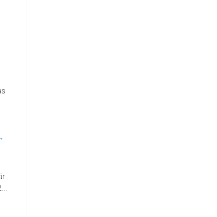
as
→
är
...