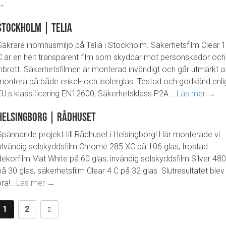
→
Stockholm | Telia
Säkrare inomhusmiljö på Telia i Stockholm. Säkerhetsfilm Clear 
C är en helt transparent film som skyddar mot personskador och
inbrott. Säkerhetsfilmen är monterad invändigt och går utmärkt a
montera på både enkel- och isolerglas. Testad och godkänd enli
EU:s klassificering EN12600, Säkerhetsklass P2A...
Läs mer →
Helsingborg | Rådhuset
Spännande projekt till Rådhuset i Helsingborg! Här monterade vi
utvändig solskyddsfilm Chrome 285 XC på 106 glas, frostad
dekorfilm Mat White på 60 glas, invändig solskyddsfilm Silver 48
på 30 glas, säkerhetsfilm Clear 4 C på 32 glas. Slutresultatet blev
bra!..
Läs mer →
1
2