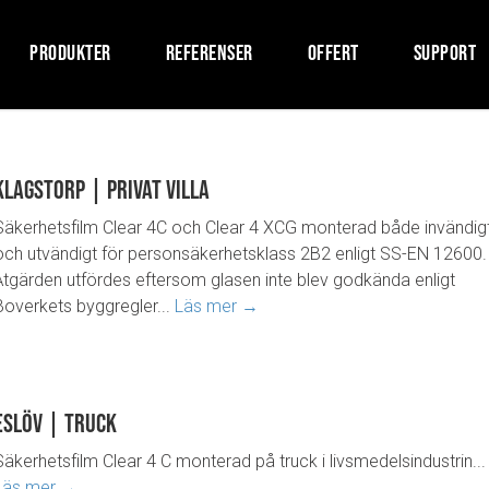
PRODUKTER
REFERENSER
OFFERT
SUPPORT
Klagstorp | Privat villa
Säkerhetsfilm Clear 4C och Clear 4 XCG monterad både invändig
och utvändigt för personsäkerhetsklass 2B2 enligt SS-EN 12600.
Åtgärden utfördes eftersom glasen inte blev godkända enligt
Boverkets byggregler...
Läs mer →
Eslöv | Truck
Säkerhetsfilm Clear 4 C monterad på truck i livsmedelsindustrin...
Läs mer →