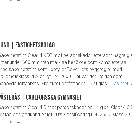
Lund | Fastighetsbolag
Säkerhetsfilm Clear 4 XCG mot personskador eftersom några gl
sitter under 600 mm från mark så behövde dom kompletteras
med säkerhetsfilm som uppfyller Boverkets byggregler med
säkerhetsklass 2B2 enligt EN12600. Här var det utsidan som
behövde förstärkas. Projektet omfattades 16 st glas...
Läs mer 
Västerås | Carlforsska gymnasiet
Säkerhetsfilm Clear 4 C mot personskador på 14 glas. Clear 4 C 
testad och godkänd enligt EU:s klassificering EN12600, Klass 2B2
Läs mer →