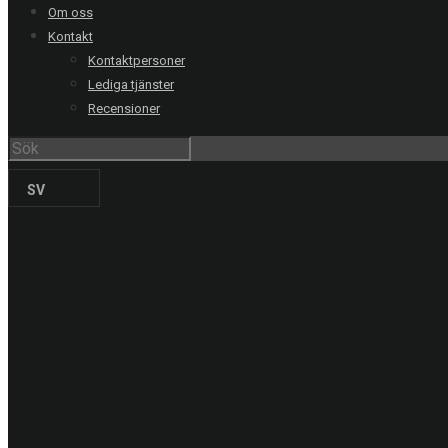
Om oss
Malmö
040-21 60 40
Kontakt
Uppsala
018-15 22 00
Kontaktpersoner
Helsingborg
042-16 50 10
Lediga tjänster
Jönköping
036-18 45 00
Recensioner
Kristianstad
044-20 91 00
PRODUKTER
SV
Solskyddsfilm
Säkerhetsfilm
Dekorfilm
Specialfilm
Dekorplast
Digitalprint
Fordonsdekor
Hissrenovering
Entreprenadmaskiner