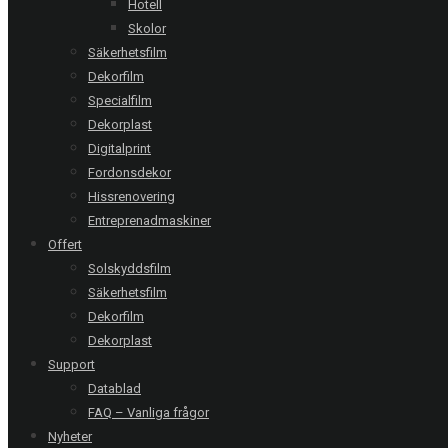
Hotell
Skolor
Halmstad | Sannarp Station
Säkerhetsfilm
Clear 4 XC G - 5 glas
Dekorfilm
Specialfilm
Dekorplast
Västerås | Carlforsska gymnasiet
Digitalprint
Clear 4 C - 14 glas
Fordonsdekor
Hissrenovering
Entreprenadmaskiner
Offert
Jönköping | Gina Tricot
Clear 7 C - 2 skyltfönster
Solskyddsfilm
Säkerhetsfilm
Dekorfilm
Dekorplast
Support
RING OSS
Datablad
Stockholm
08-20 66 00
FAQ – Vanliga frågor
Nyheter
Göteborg
031-711 39 00