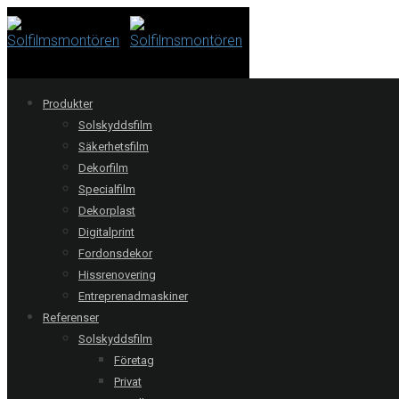
Produkter
Solskyddsfilm
Eslöv | Truck
Säkerhetsfilm
Dekorfilm
Specialfilm
Säkerhetsfilm Clear 4 C monterad på truck i
Dekorplast
livsmedelsindustrin.
Digitalprint
Fordonsdekor
Offertförfrågan
Hissrenovering
Entreprenadmaskiner
Följ oss:
Referenser
Solskyddsfilm
Relaterade referenser
Företag
Privat