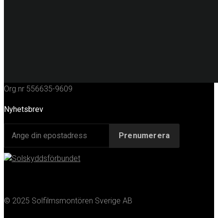
KONTAKT
Huvudkontor
Solfilmsmontören Sverige AB
Porfyrgatan 12
254 68 Helsingborg
Telefon: 042-16 50 10
E-post:
info@solfilm.se
Org.nr 556635-9609
Nyhetsbrev
© 2025 Solfilmsmontören Sverige AB