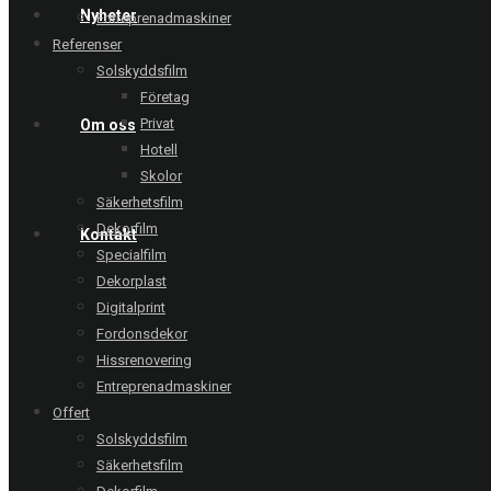
Nyheter
Entreprenadmaskiner
Referenser
Solskyddsfilm
Företag
Privat
Om oss
Hotell
Skolor
Säkerhetsfilm
Dekorfilm
Kontakt
Specialfilm
Dekorplast
Digitalprint
Fordonsdekor
Hissrenovering
Entreprenadmaskiner
Offert
Solskyddsfilm
Säkerhetsfilm