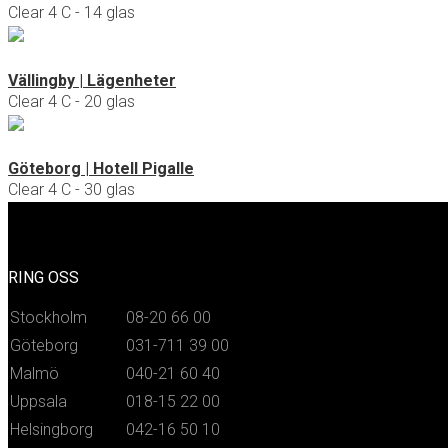
Clear 4 C - 14 glas
Vällingby | Lägenheter
Clear 4 C - 20 glas
Göteborg | Hotell Pigalle
Clear 4 C - 30 glas
RING OSS
Stockholm
08-20 66 00
Göteborg
031-711 39 00
Malmö
040-21 60 40
Uppsala
018-15 22 00
Helsingborg
042-16 50 10