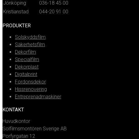
Jönköping
036-18 45 00
Kristianstad
044-20 91 00
PRODUKTER
Solskyddsfilm
Säkerhetsfilm
Dekorfilm
Specialfilm
Dekorplast
Digitalprint
Fordonsdekor
Hissrenovering
Entreprenadmaskiner
KONTAKT
Huvudkontor
Solfilmsmontören Sverige AB
Porfyrgatan 12