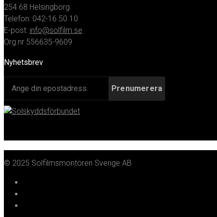
254 68 Helsingborg
Telefon: 042-16 50 10
E-post:
info@solfilm.se
Org.nr 556635-9609
Nyhetsbrev
© 2025 Solfilmsmontören Sverige AB