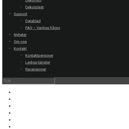
Dekorfilm
Dekorplast
Support
Datablad
FAQ – Vanliga frågor
Nyheter
Om oss
Kontakt
Kontaktpersoner
Lediga tjänster
Recensioner
V