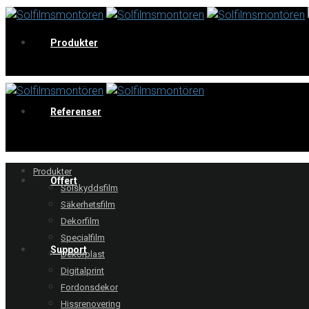
Produkter
V
Referenser
Produkter
Offert
Solskyddsfilm
Säkerhetsfilm
Dekorfilm
Specialfilm
Support
Dekorplast
Digitalprint
Fordonsdekor
Hissrenovering