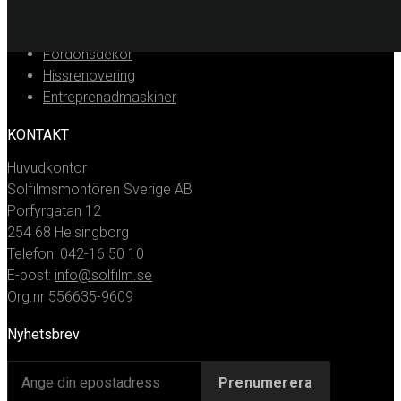
Dekorplast
Digitalprint
Fordonsdekor
Hissrenovering
Entreprenadmaskiner
KONTAKT
Huvudkontor
Solfilmsmontören Sverige AB
Porfyrgatan 12
254 68 Helsingborg
Telefon: 042-16 50 10
E-post:
info@solfilm.se
Org.nr 556635-9609
Nyhetsbrev