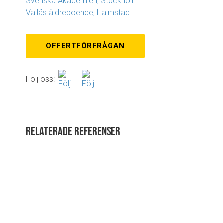
Svenska Akademien, Stockholm
Vallås äldreboende, Halmstad
OFFERTFÖRFRÅGAN
Följ oss:
Relaterade referenser