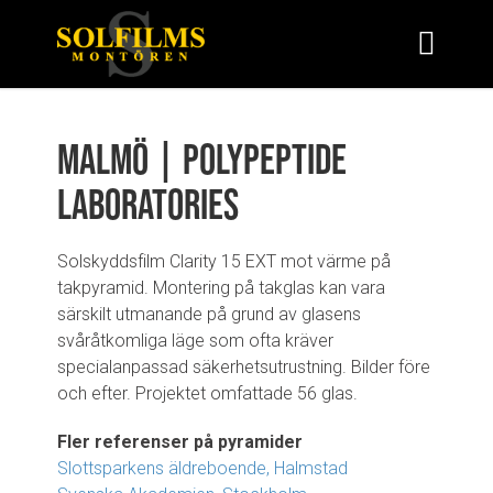
Malmö | Polypeptide
Laboratories
Solskyddsfilm Clarity 15 EXT mot värme på
takpyramid. Montering på takglas kan vara
särskilt utmanande på grund av glasens
svåråtkomliga läge som ofta kräver
specialanpassad säkerhetsutrustning. Bilder före
och efter. Projektet omfattade 56 glas.
Fler referenser på pyramider
Slottsparkens äldreboende, Halmstad