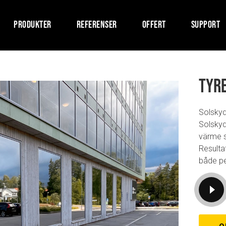
PRODUKTER
REFERENSER
OFFERT
SUPPORT
Tyr
Solskyd
Solskyd
värme s
Resultat
både pe