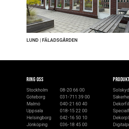
LUND | FÄLADSGÅRDEN
RING OSS
PRODUK
Stockholm
08-20 66 00
Solskyd
Göteborg
031-711 39 00
Säkerhe
Malmö
040-21 60 40
Dekorfi
Uppsala
018-15 22 00
Special
Helsingborg
042-16 50 10
Dekorpl
Jönköping
036-18 45 00
Digitalp