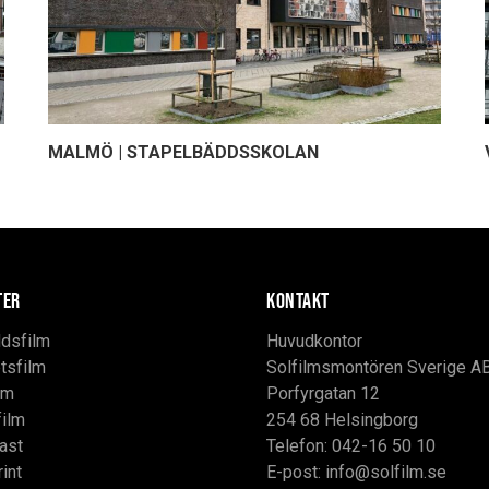
MALMÖ | STAPELBÄDDSSKOLAN
TER
KONTAKT
dsfilm
Huvudkontor
tsfilm
Solfilmsmontören Sverige A
lm
Porfyrgatan 12
film
254 68 Helsingborg
ast
Telefon: 042-16 50 10
rint
E-post:
info@solfilm.se