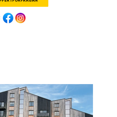
FFERTFÖRFRÅGAN
: