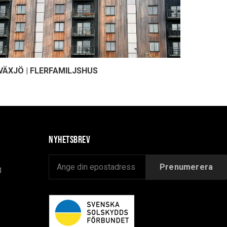
VÄXJÖ | FLERFAMILJSHUS
Nyhetsbrev
B