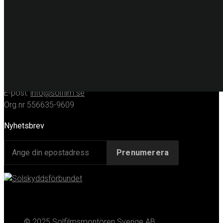
KONTAKT
Huvudkontor
Solfilmsmontören Sverige AB
Porfyrgatan 12
254 68 Helsingborg
Telefon: 042-16 50 10
E-post:
info@solfilm.se
Org.nr 556635-9609
Nyhetsbrev
© 2025 Solfilmsmontören Sverige AB