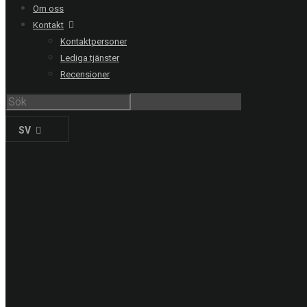
Om oss
Göteborg
031-711 39 00
Kontakt
Malmö
040-21 60 40
Kontaktpersoner
Uppsala
018-15 22 00
Lediga tjänster
Helsingborg
042-16 50 10
Recensioner
Jönköping
036-18 45 00
Kristianstad
044-20 91 00
SV
PRODUKTER
Solskyddsfilm
Säkerhetsfilm
Dekorfilm
Specialfilm
Dekorplast
Digitalprint
Fordonsdekor
Hissrenovering
Entreprenadmaskiner