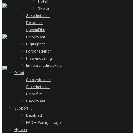
Hotell
Skolor
MALMÖ IDROTTSGYMNASIUM
Säkerhetsfilm
Chrome 285 XC - 250 glas
Dekorfilm
Specialfilm
Dekorplast
Digitalprint
LUND | FITNESS24SEVEN
Fordonsdekor
Clarity 30 EXT - 5 glas
Hissrenovering
Entreprenadmaskiner
Offert
ULRICEHAMN | BRF HONUNGSLUNDEN
Solskyddsfilm
Clarity 30 EXT - 24 glas
Säkerhetsfilm
Dekorfilm
Dekorplast
Support
Datablad
RING OSS
FAQ – Vanliga frågor
Nyheter
Stockholm
08-20 66 00