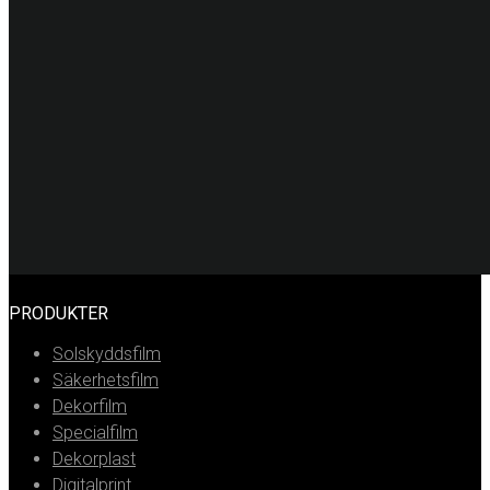
RING OSS
Stockholm
08-20 66 00
Göteborg
031-711 39 00
Malmö
040-21 60 40
Uppsala
018-15 22 00
Helsingborg
042-16 50 10
Jönköping
036-18 45 00
Kristianstad
044-20 91 00
PRODUKTER
Solskyddsfilm
Säkerhetsfilm
Dekorfilm
Specialfilm
Dekorplast
Digitalprint