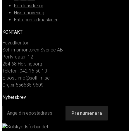
Fordonsdekor
Hissrenovering
Entreprenadmaskiner
KONTAKT
Huvudkontor
Solfilmsmontören Sverige AB
Porfyrgatan 12
254 68 Helsingborg
Telefon: 042-16 50 10
E-post:
info@solfilm.se
Org.nr 556635-9609
Nyhetsbrev