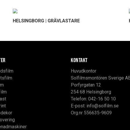
HELSINGBORG | GRÄVLASTARE
TER
KONTAKT
dsfilm
Huvudkontor
tsfilm
Solfilmsmontören Sverige A
lm
Porfyrgatan 12
film
254 68 Helsingborg
ast
Telefon: 042-16 50 10
rint
E-post:
info@solfilm.se
sdekor
Org.nr 556635-9609
overing
enadmaskiner