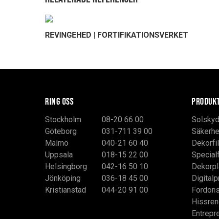
REVINGEHED | FORTIFIKATIONSVERKET
RING OSS
PRODUK
Stockholm
08-20 66 00
Solskyd
Göteborg
031-711 39 00
Säkerhe
Malmö
040-21 60 40
Dekorfi
Uppsala
018-15 22 00
Special
Helsingborg
042-16 50 10
Dekorpl
Jönköping
036-18 45 00
Digitalp
Kristianstad
044-20 91 00
Fordon
Hissren
Entrepr