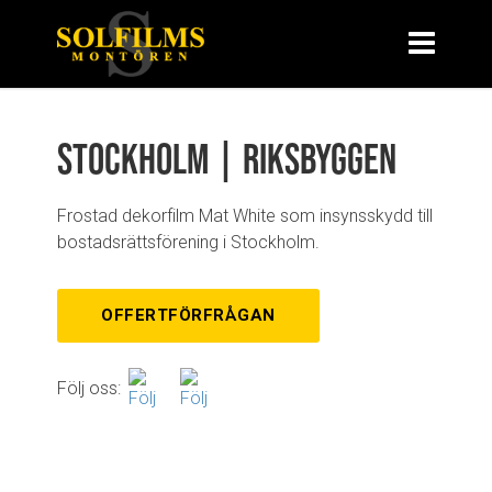
Stockholm | Riksbyggen
Frostad dekorfilm Mat White som insynsskydd till
bostadsrättsförening i Stockholm.
OFFERTFÖRFRÅGAN
Följ oss: