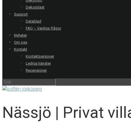
Dekorfilm
Dekorplast
Support
Datablad
FAQ – Vanliga frågor
Nyheter
Om oss
Kontakt
Kontaktpersoner
Lediga tjänster
Recensioner
V
Nässjö | Privat vill