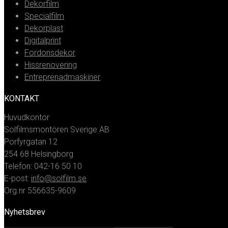
Dekorfilm
Specialfilm
Dekorplast
Digitalprint
Fordonsdekor
Hissrenovering
Entreprenadmaskiner
KONTAKT
Huvudkontor
Solfilmsmontören Sverige AB
Porfyrgatan 12
254 68 Helsingborg
Telefon: 042-16 50 10
E-post:
info@solfilm.se
Org.nr 556635-9609
Nyhetsbrev