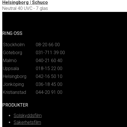
Helsingborg | Schuco
Neutral 40 UVC - 7 glas
RING OSS
Stockholm
08-20 66 00
Göteborg
031-711 39 00
Malmö
040-21 60 40
Uppsala
018-15 22 00
Helsingborg
042-16 50 10
Jönköping
036-18 45 00
Kristianstad
044-20 91 00
PRODUKTER
Solskyddsfilm
Säkerhetsfilm