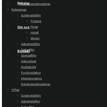
Nyheter
Entreprenadmaskiner
Referenser
Solskyddsfilm
Företag
Privat
Om oss
Hotell
Skolor
Säkerhetsfilm
Dekorfilm
Kontakt
Specialfilm
Dekorplast
Digitalprint
Fordonsdekor
Hissrenovering
Entreprenadmaskiner
Offert
Solskyddsfilm
Säkerhetsfilm