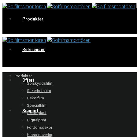
Produkter
V
Referenser
Produkter
Offert
Solskyddsfilm
Säkerhetsfilm
Dekorfilm
Specialfilm
Support
Dekorplast
Digitalprint
Fordonsdekor
Hissrenovering