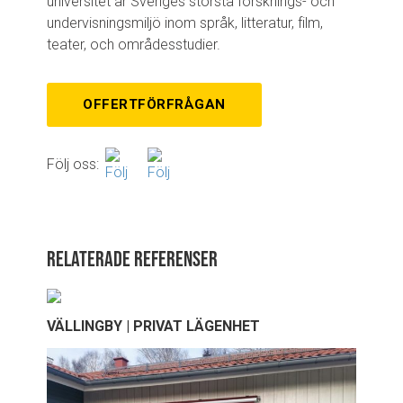
universitet är Sveriges största forsknings- och
undervisningsmiljö inom språk, litteratur, film,
teater, och områdesstudier.
OFFERTFÖRFRÅGAN
Följ oss:
Relaterade referenser
VÄLLINGBY | PRIVAT LÄGENHET