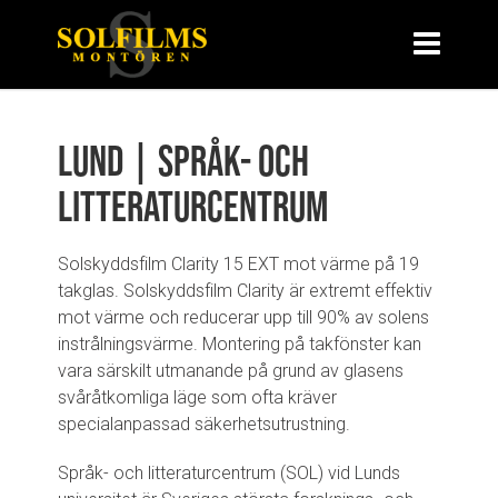
Lund | Språk- och
litteraturcentrum
Solskyddsfilm Clarity 15 EXT mot värme på 19
takglas. Solskyddsfilm Clarity är extremt effektiv
mot värme och reducerar upp till 90% av solens
instrålningsvärme. Montering på takfönster kan
vara särskilt utmanande på grund av glasens
svåråtkomliga läge som ofta kräver
specialanpassad säkerhetsutrustning.
Språk- och litteraturcentrum (SOL) vid Lunds