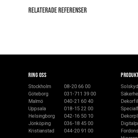
Relaterade referenser
RING OSS
PRODUK
Stockholm
08-20 66 00
Solskyd
Göteborg
031-711 39 00
Säkerhe
Malmö
040-21 60 40
Dekorfi
Uppsala
018-15 22 00
Special
Helsingborg
042-16 50 10
Dekorpl
Jönköping
036-18 45 00
Digitalp
Kristianstad
044-20 91 00
Fordon