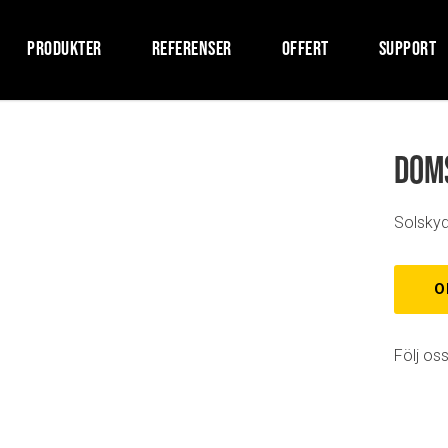
PRODUKTER
REFERENSER
OFFERT
SUPPORT
Doms
Solskyd
O
Följ oss