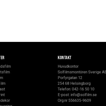
TER
KONTAKT
dsfilm
Huvudkontor
tsfilm
Solfilmsmontören Sverige A
lm
Porfyrgatan 12
film
254 68 Helsingborg
ast
Telefon: 042-16 50 10
rint
E-post:
info@solfilm.se
sdekor
Org.nr 556635-9609