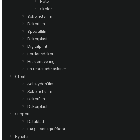
Hotell
Skolor
Säkerhetsfilm
Följ oss:
Dekorfilm
Relaterade referenser
Specialfilm
Dekorplast
Digitalprint
Fordonsdekor
Karlskrona | Lindex
Hissrenovering
Prisma 75 EXT - 5 glas
Entreprenadmaskiner
Offert
Solskyddsfilm
Säkerhetsfilm
Halmstad | Högskolan
Dekorfilm
Chrome 285 XC - 10 glas
Dekorplast
Support
Datablad
Malmö | Hovrätten
FAQ – Vanliga frågor
Titane 20 EXT - 24 glas
Nyheter