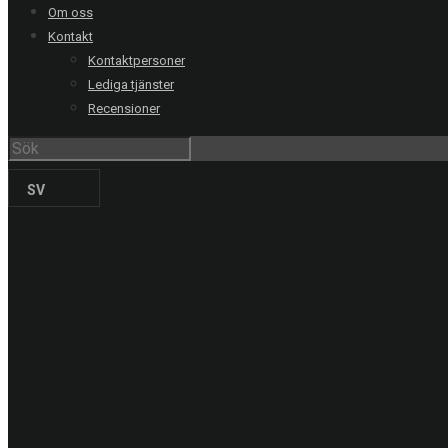
Om oss
Kontakt
Kontaktpersoner
RING OSS
Lediga tjänster
Recensioner
Stockholm
08-20 66 00
Göteborg
031-711 39 00
Malmö
040-21 60 40
SV
Uppsala
018-15 22 00
Helsingborg
042-16 50 10
Jönköping
036-18 45 00
Kristianstad
044-20 91 00
PRODUKTER
Solskyddsfilm
Säkerhetsfilm
Dekorfilm
Specialfilm