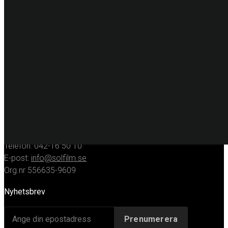
Dekorplast
Digitalprint
Fordonsdekor
Hissrenovering
Entreprenadmaskiner
KONTAKT
Huvudkontor
Solfilmsmontören Sverige AB
Porfyrgatan 12
254 68 Helsingborg
Telefon: 042-16 50 10
E-post:
info@solfilm.se
Org.nr 556635-9609
Nyhetsbrev