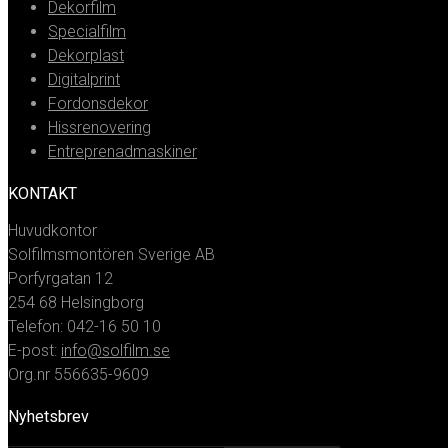
Dekorfilm
Specialfilm
Dekorplast
Digitalprint
Fordonsdekor
Hissrenovering
Entreprenadmaskiner
KONTAKT
Huvudkontor
Solfilmsmontören Sverige AB
Porfyrgatan 12
254 68 Helsingborg
Telefon: 042-16 50 10
E-post:
info@solfilm.se
Org.nr 556635-9609
Nyhetsbrev