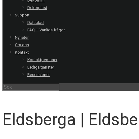
Dekorfilm
Dekorplast
Support
Datablad
FAQ – Vanliga frågor
Nyheter
Om oss
Kontakt
Kontaktpersoner
Lediga tjänster
Recensioner
V
Eldsberga | Eldsb