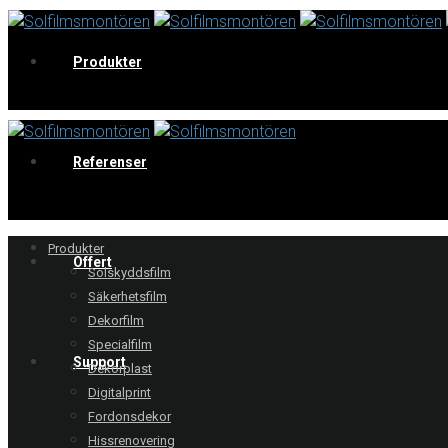
Produkter
V
Referenser
Produkter
Offert
Solskyddsfilm
Säkerhetsfilm
Dekorfilm
Specialfilm
Support
Dekorplast
Digitalprint
Fordonsdekor
Hissrenovering