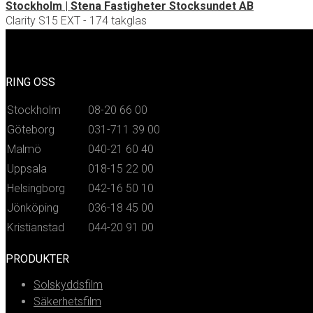
Stockholm | Stena Fastigheter Stocksundet AB
Clarity S15 EXT - 174 takglas
RING OSS
Stockholm
08-20 66 00
Göteborg
031-711 39 00
Malmö
040-21 60 40
Uppsala
018-15 22 00
Helsingborg
042-16 50 10
Jönköping
036-18 45 00
Kristianstad
044-20 91 00
PRODUKTER
Solskyddsfilm
Säkerhetsfilm