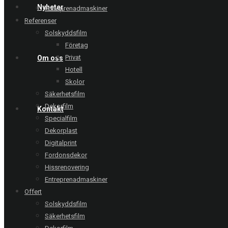
Nyheter
Entreprenadmaskiner
Referenser
Solskyddsfilm
Företag
Privat
Om oss
Hotell
Skolor
Säkerhetsfilm
Dekorfilm
Kontakt
Specialfilm
Dekorplast
Digitalprint
Fordonsdekor
Hissrenovering
Entreprenadmaskiner
Offert
Solskyddsfilm
Säkerhetsfilm