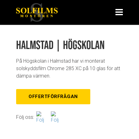
Halmstad | Högskolan
På Högskolan i Halmstad har vi monterat
solskyddsfilm Chrome 285 XC på 10 glas för att
dämpa värmen.
OFFERTFÖRFRÅGAN
Följ oss: