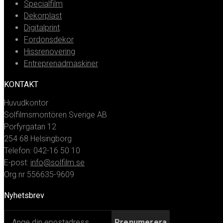
Specialfilm
Dekorplast
Digitalprint
Fordonsdekor
Hissrenovering
Entreprenadmaskiner
KONTAKT
Huvudkontor
Solfilmsmontören Sverige AB
Porfyrgatan 12
254 68 Helsingborg
Telefon: 042-16 50 10
E-post:
info@solfilm.se
Org.nr 556635-9609
Nyhetsbrev