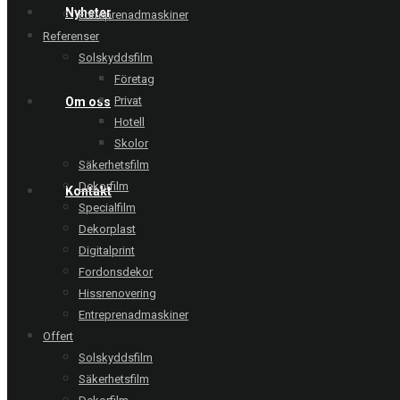
Nyheter
Entreprenadmaskiner
Referenser
Solskyddsfilm
Företag
Privat
Om oss
Hotell
Skolor
Säkerhetsfilm
Dekorfilm
Kontakt
Specialfilm
Dekorplast
Digitalprint
Fordonsdekor
Hissrenovering
Entreprenadmaskiner
Offert
Solskyddsfilm
Säkerhetsfilm