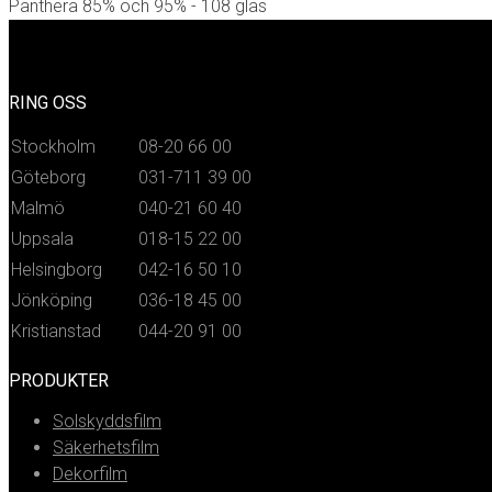
Panthera 85% och 95% - 108 glas
RING OSS
Stockholm
08-20 66 00
Göteborg
031-711 39 00
Malmö
040-21 60 40
Uppsala
018-15 22 00
Helsingborg
042-16 50 10
Jönköping
036-18 45 00
Kristianstad
044-20 91 00
PRODUKTER
Solskyddsfilm
Säkerhetsfilm
Dekorfilm