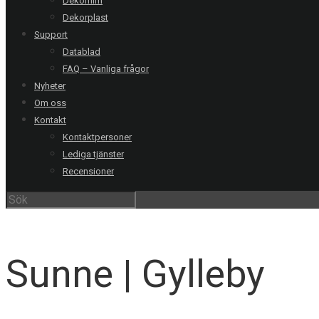
Dekorfilm
Dekorplast
Support
Datablad
FAQ – Vanliga frågor
Nyheter
Om oss
Kontakt
Kontaktpersoner
Lediga tjänster
Recensioner
V
Sunne | Gylleby