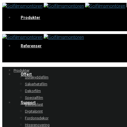
Produkter
V
Referenser
Produkter
Offert
Solskyddsfilm
Säkerhetsfilm
Dekorfilm
Specialfilm
Support
Dekorplast
Digitalprint
Fordonsdekor
Hissrenovering