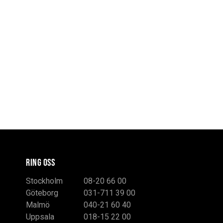
RING OSS
Stockholm
08-20 66 00
Göteborg
031-711 39 00
Malmö
040-21 60 40
Uppsala
018-15 22 00