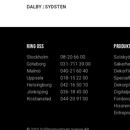
DALBY | SYDSTEN
RING OSS
PRODUK
Stockholm
08-20 66 00
Solskyd
Göteborg
031-711 39 00
Säkerhe
Malmö
040-21 60 40
Dekorfi
Uppsala
018-15 22 00
Special
Helsingborg
042-16 50 10
Dekorpl
Jönköping
036-18 45 00
Digitalp
Kristianstad
044-20 91 00
Fordon
Hissren
Entrepr
© 2025 Solfilmsmontören Sverige AB