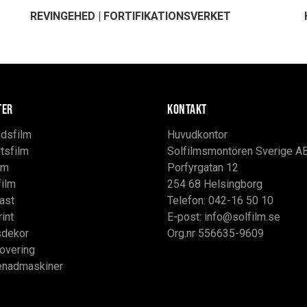
REVINGEHED | FORTIFIKATIONSVERKET
TER
KONTAKT
dsfilm
Huvudkontor
tsfilm
Solfilmsmontören Sverige A
lm
Porfyrgatan 12
film
254 68 Helsingborg
ast
Telefon: 042-16 50 10
rint
E-post:
info@solfilm.se
sdekor
Org.nr 556635-9609
overing
enadmaskiner