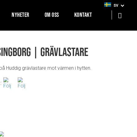
SV
NYHETER
OM OSS
KONTAKT
singborg | Grävlastare
 på Huddig grävlastare mot värmen i hytten.
: