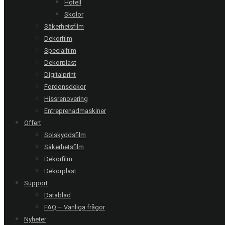
Hotell
Skolor
Följ oss:
Säkerhetsfilm
Dekorfilm
Relaterade referenser
Specialfilm
Dekorplast
Digitalprint
Fordonsdekor
Stockholm | Stena Fastigheter Stocksundet AB
Hissrenovering
Clarity S15 EXT - 174 takglas
Entreprenadmaskiner
Offert
Solskyddsfilm
Halmstad | Träningskompaniet
Säkerhetsfilm
Secret 10 EXT - 12 glas
Dekorfilm
Dekorplast
Support
Varberg | Dekra
Datablad
Master 80 XC - 12 glas
FAQ – Vanliga frågor
Nyheter