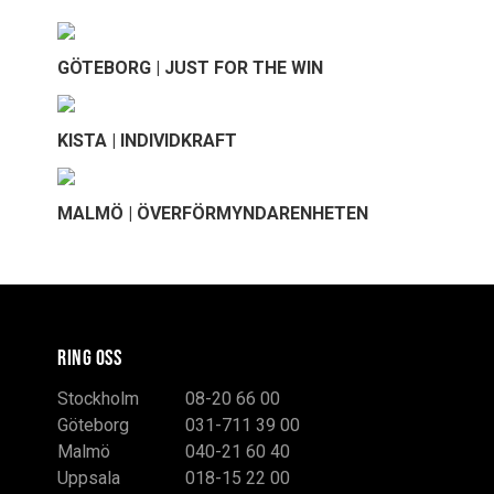
GÖTEBORG | JUST FOR THE WIN
KISTA | INDIVIDKRAFT
MALMÖ | ÖVERFÖRMYNDARENHETEN
RING OSS
Stockholm
08-20 66 00
Göteborg
031-711 39 00
Malmö
040-21 60 40
Uppsala
018-15 22 00