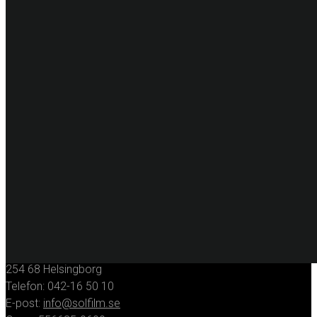
PRODUKTER
Solskyddsfilm
Säkerhetsfilm
Dekorfilm
Specialfilm
Dekorplast
Digitalprint
Fordonsdekor
Hissrenovering
Entreprenadmaskiner
KONTAKT
Huvudkontor
Solfilmsmontören Sverige AB
Porfyrgatan 12
254 68 Helsingborg
Telefon: 042-16 50 10
E-post:
info@solfilm.se