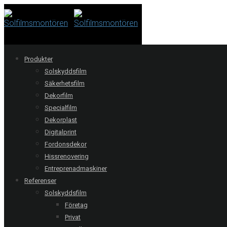
Produkter
Solskyddsfilm
Säkerhetsfilm
Dekorfilm
Specialfilm
Dekorplast
Digitalprint
Fordonsdekor
Stockholm |
Hissrenovering
Entreprenadmaskiner
Ambulanscentral
Referenser
Solskyddsfilm
Installation av solskyddsfilm Clarity 15 EXT på 65 glas. Clarity
Företag
är en reflekterande solskyddsfilm med hög värmeavvisning
Privat