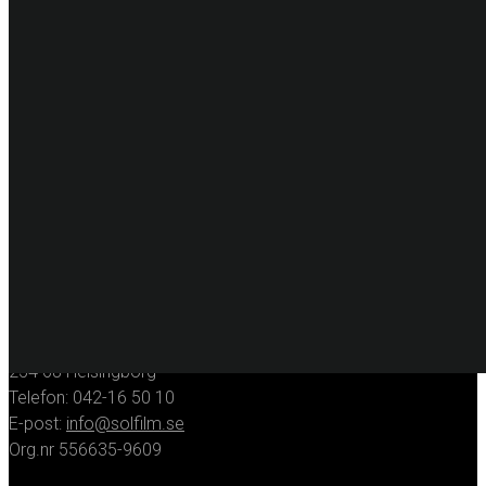
Säkerhetsfilm
Dekorfilm
Specialfilm
Dekorplast
Digitalprint
Fordonsdekor
Hissrenovering
Entreprenadmaskiner
KONTAKT
Huvudkontor
Solfilmsmontören Sverige AB
Porfyrgatan 12
254 68 Helsingborg
Telefon: 042-16 50 10
E-post:
info@solfilm.se
Org.nr 556635-9609