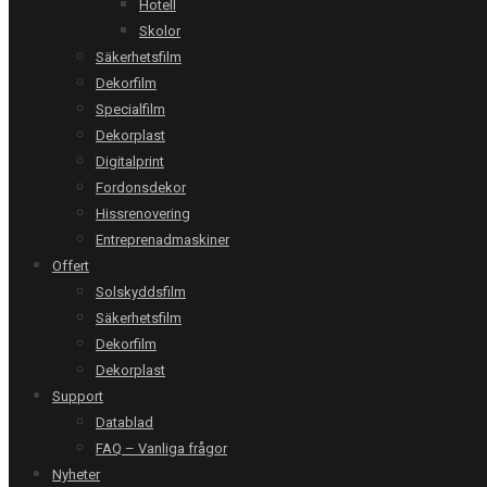
Hotell
genom. AMAB Hydraul är en av Sveriges ledande leverantörer
Skolor
av hydraulik och ledningskomponenter.
Säkerhetsfilm
Offertförfrågan
Dekorfilm
Specialfilm
Dekorplast
Följ oss:
Digitalprint
Fordonsdekor
Relaterade referenser
Hissrenovering
Entreprenadmaskiner
Offert
Solskyddsfilm
Stockholm | Privat lägenhet
Säkerhetsfilm
Chrome 285 XC
Dekorfilm
Dekorplast
Support
Arild | Privat villa
Datablad
Clarity 15 EXT och Clarity 30 EXT - 19 glas
FAQ – Vanliga frågor
Nyheter