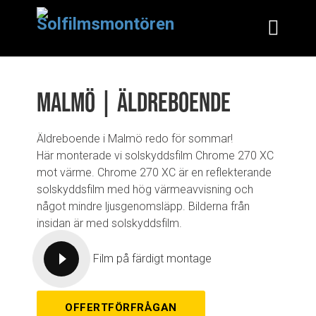
Malmö | Äldreboende
Äldreboende i Malmö redo för sommar!
Här monterade vi solskyddsfilm Chrome 270 XC
mot värme. Chrome 270 XC är en reflekterande
solskyddsfilm med hög värmeavvisning och
något mindre ljusgenomsläpp. Bilderna från
insidan är med solskyddsfilm.
Film på färdigt montage
OFFERTFÖRFRÅGAN