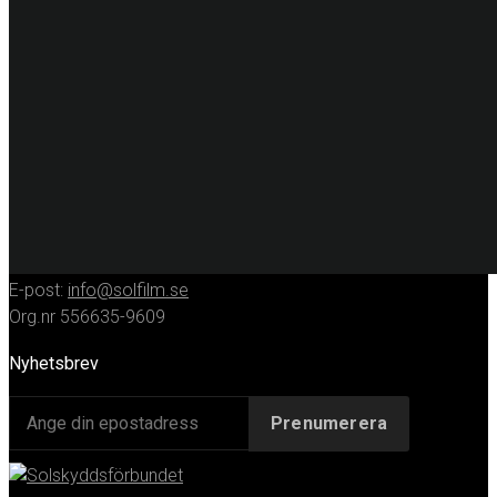
Fordonsdekor
Hissrenovering
Entreprenadmaskiner
KONTAKT
Huvudkontor
Solfilmsmontören Sverige AB
Porfyrgatan 12
254 68 Helsingborg
Telefon: 042-16 50 10
E-post:
info@solfilm.se
Org.nr 556635-9609
Nyhetsbrev