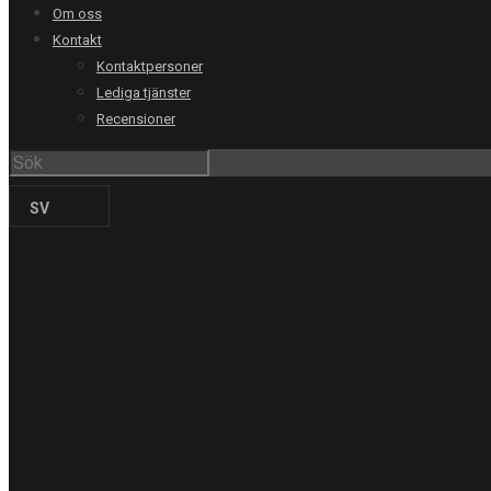
Om oss
RING OSS
Kontakt
Kontaktpersoner
Stockholm
08-20 66 00
Lediga tjänster
Göteborg
031-711 39 00
Recensioner
Malmö
040-21 60 40
Uppsala
018-15 22 00
Helsingborg
042-16 50 10
SV
Jönköping
036-18 45 00
Kristianstad
044-20 91 00
PRODUKTER
Solskyddsfilm
Säkerhetsfilm
Dekorfilm
Specialfilm
Dekorplast
Digitalprint