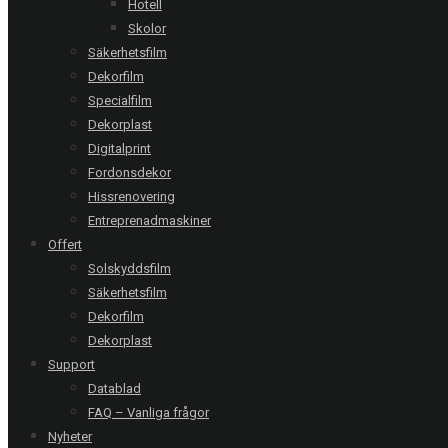
Hotell
Följ oss:
Skolor
Relaterade referenser
Säkerhetsfilm
Dekorfilm
Specialfilm
Dekorplast
Malmö | Västra Varvsgatan
Digitalprint
Natural 80 XC
Fordonsdekor
Hissrenovering
Entreprenadmaskiner
Offert
Malmö | Äldreboende
Chrome 270 XC
Solskyddsfilm
Säkerhetsfilm
Dekorfilm
Dekorplast
Botkyrka | Pølsemannen
Support
Clarity 30 EXT - 6 glas
Datablad
FAQ – Vanliga frågor
Nyheter