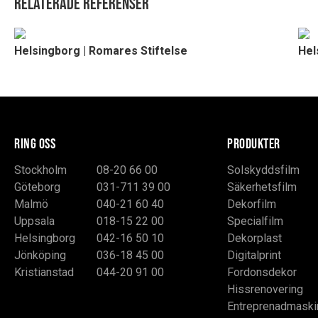
Relaterade referenser
Helsingborg | Romares Stiftelse
Hel
RING OSS
PRODUKTER
Stockholm
08-20 66 00
Solskyddsfilm
Göteborg
031-711 39 00
Säkerhetsfilm
Malmö
040-21 60 40
Dekorfilm
Uppsala
018-15 22 00
Specialfilm
Helsingborg
042-16 50 10
Dekorplast
Jönköping
036-18 45 00
Digitalprint
Kristianstad
044-20 91 00
Fordonsdekor
Hissrenovering
Entreprenadmaski