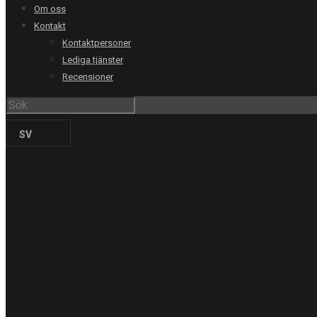
Om oss
Kontakt
Kontaktpersoner
RING OSS
Lediga tjänster
Recensioner
Stockholm
08-20 66 00
Göteborg
031-711 39 00
Malmö
040-21 60 40
SV
Uppsala
018-15 22 00
Helsingborg
042-16 50 10
Jönköping
036-18 45 00
Kristianstad
044-20 91 00
PRODUKTER
Solskyddsfilm
Säkerhetsfilm
Dekorfilm
Specialfilm