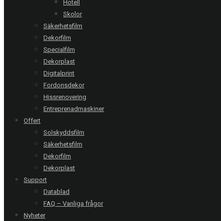
Offertförfrågan
Hotell
Skolor
Säkerhetsfilm
Följ oss:
Dekorfilm
Specialfilm
Relaterade referenser
Dekorplast
Digitalprint
Fordonsdekor
Hissrenovering
Åkersberga | Privat villa
Entreprenadmaskiner
Clarity 60 EXT - 7 glas
Offert
Solskyddsfilm
Säkerhetsfilm
Helsingborg | Privat villa
Dekorfilm
Titane 20 EXT - 8 glas
Dekorplast
Support
Datablad
Malmö | Polypeptide Laboratories
FAQ – Vanliga frågor
Clarity 15 EXT - 56 glas
Nyheter