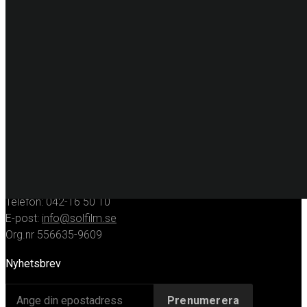
Dekorplast
Digitalprint
Fordonsdekor
Hissrenovering
Entreprenadmaskiner
KONTAKT
Huvudkontor
Solfilmsmontören Sverige AB
Porfyrgatan 12
254 68 Helsingborg
Telefon: 042-16 50 10
E-post:
info@solfilm.se
Org.nr 556635-9609
Nyhetsbrev