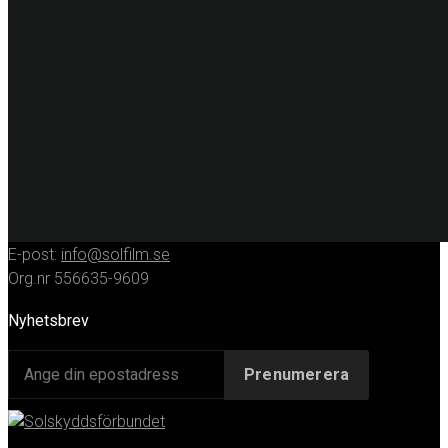
Fordonsdekor
Hissrenovering
Entreprenadmaskiner
KONTAKT
Huvudkontor
Solfilmsmontören Sverige AB
Porfyrgatan 12
254 68 Helsingborg
Telefon: 042-16 50 10
E-post:
info@solfilm.se
Org.nr 556635-9609
Nyhetsbrev