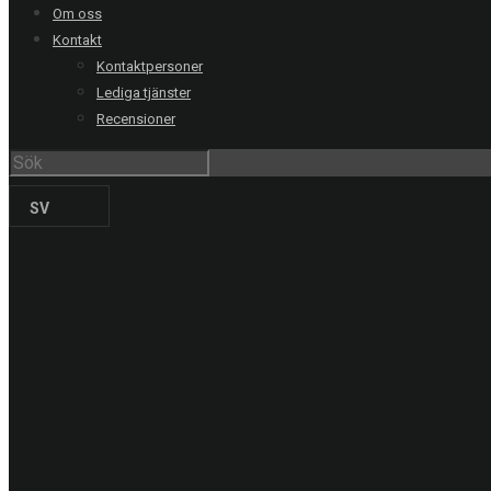
Om oss
RING OSS
Kontakt
Stockholm
08-20 66 00
Kontaktpersoner
Lediga tjänster
Göteborg
031-711 39 00
Recensioner
Malmö
040-21 60 40
Uppsala
018-15 22 00
Helsingborg
042-16 50 10
SV
Jönköping
036-18 45 00
Kristianstad
044-20 91 00
PRODUKTER
Solskyddsfilm
Säkerhetsfilm
Dekorfilm
Specialfilm
Dekorplast
Digitalprint