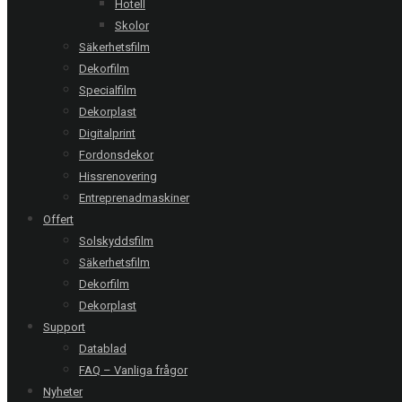
Följ oss:
Hotell
Skolor
Relaterade referenser
Säkerhetsfilm
Dekorfilm
Specialfilm
Dekorplast
Åkersberga | Privat villa
Digitalprint
Clarity 60 EXT - 7 glas
Fordonsdekor
Hissrenovering
Entreprenadmaskiner
Norrköping | Bastuflotte
Offert
Clarity 285 XC
Solskyddsfilm
Säkerhetsfilm
Dekorfilm
Dekorplast
Kävlinge | Privat villa
Chrome 270 XC - 10 glas
Support
Datablad
FAQ – Vanliga frågor
Nyheter