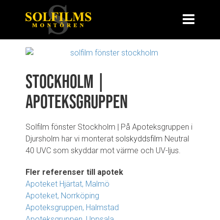
Stockholm |
Apoteksgruppen
Solfilm fönster Stockholm | På Apoteksgruppen i
Djursholm har vi monterat
solskyddsfilm
Neutral
40 UVC som skyddar mot värme och UV-ljus.
Fler referenser till apotek
Apoteket Hjärtat, Malmö
Apoteket, Norrköping
Apoteksgruppen, Halmstad
Apoteksgruppen, Uppsala