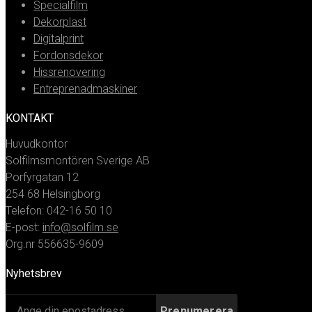
Specialfilm
Dekorplast
Digitalprint
Fordonsdekor
Hissrenovering
Entreprenadmaskiner
KONTAKT
Huvudkontor
Solfilmsmontören Sverige AB
Porfyrgatan 12
254 68 Helsingborg
Telefon: 042-16 50 10
E-post:
info@solfilm.se
Org.nr 556635-9609
Nyhetsbrev