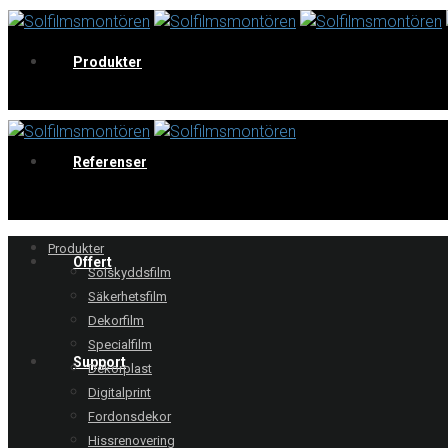
Produkter
V
Referenser
Produkter
Offert
Solskyddsfilm
Säkerhetsfilm
Dekorfilm
Specialfilm
Support
Dekorplast
Digitalprint
Fordonsdekor
Hissrenovering