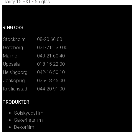
Clarity 15 EXT - 56 glas
RING OSS
Stockholm
08-20 66 00
Göteborg
031-711 39 00
Malmö
040-21 60 40
Uppsala
018-15 22 00
Helsingborg
042-16 50 10
Jönköping
036-18 45 00
Kristianstad
044-20 91 00
PRODUKTER
Solskyddsfilm
Säkerhetsfilm
Dekorfilm