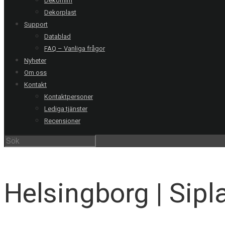
Dekorfilm
Dekorplast
Support
Datablad
FAQ – Vanliga frågor
Nyheter
Om oss
Kontakt
Kontaktpersoner
Lediga tjänster
Recensioner
V
Helsingborg | Sipl