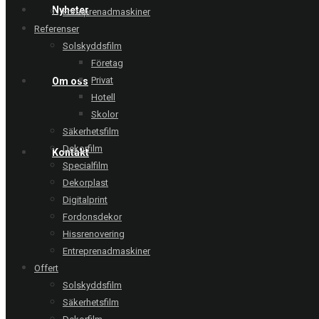
Nyheter
Entreprenadmaskiner
Referenser
Solskyddsfilm
Företag
Privat
Om oss
Hotell
Skolor
Säkerhetsfilm
Dekorfilm
Kontakt
Specialfilm
Dekorplast
Digitalprint
Fordonsdekor
Hissrenovering
Entreprenadmaskiner
Offert
Solskyddsfilm
Säkerhetsfilm