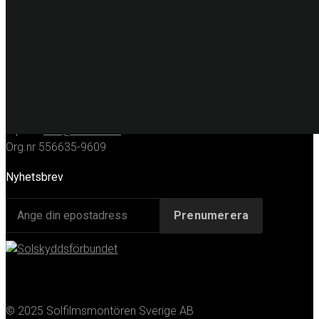
KONTAKT
Huvudkontor
Solfilmsmontören Sverige AB
Porfyrgatan 12
254 68 Helsingborg
Telefon: 042-16 50 10
E-post:
info@solfilm.se
Org.nr 556635-9609
Nyhetsbrev
© 2025 Solfilmsmontören Sverige AB