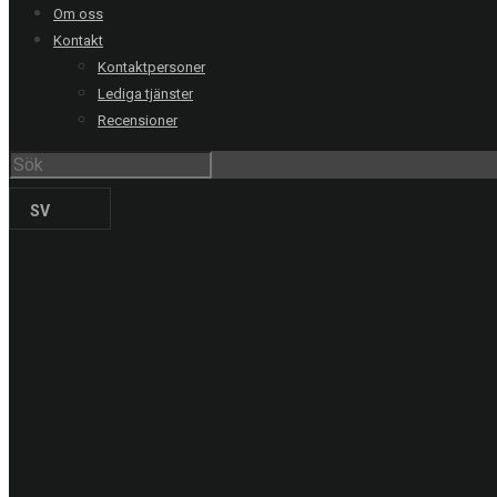
Om oss
Göteborg
031-711 39 00
Kontakt
Malmö
040-21 60 40
Kontaktpersoner
Uppsala
018-15 22 00
Lediga tjänster
Helsingborg
042-16 50 10
Recensioner
Jönköping
036-18 45 00
Kristianstad
044-20 91 00
SV
PRODUKTER
Solskyddsfilm
Säkerhetsfilm
Dekorfilm
Specialfilm
Dekorplast
Digitalprint
Fordonsdekor
Hissrenovering
Entreprenadmaskiner