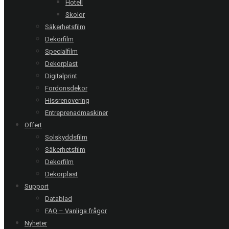
Hotell
Skolor
Säkerhetsfilm
Nykvarn | Privat villa
Dekorfilm
Clarity 30 EXT - 24 glas
Specialfilm
Dekorplast
Digitalprint
Vellinge | Privat villa
Fordonsdekor
Titane 20 EXT - 3 glas
Hissrenovering
Entreprenadmaskiner
Offert
Solskyddsfilm
Helsingborg | Privat villa
Titane 20 EXT - 8 glas
Säkerhetsfilm
Dekorfilm
Dekorplast
Support
Datablad
RING OSS
FAQ – Vanliga frågor
Stockholm
08-20 66 00
Nyheter