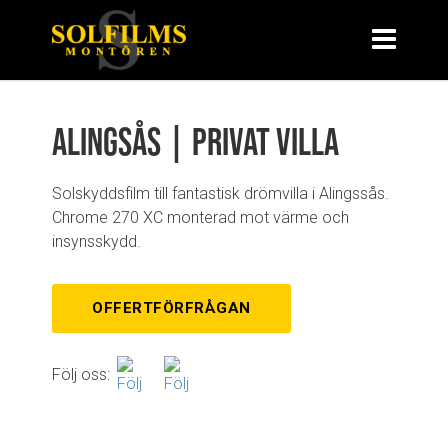
Alingsås | Privat villa
Solskyddsfilm till fantastisk drömvilla i Alingssås.
Chrome 270 XC monterad mot värme och
insynsskydd.
OFFERTFÖRFRÅGAN
Följ oss: