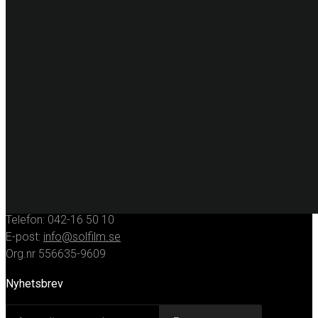
Specialfilm
Dekorplast
Digitalprint
Fordonsdekor
Hissrenovering
Entreprenadmaskiner
KONTAKT
Huvudkontor
Solfilmsmontören Sverige AB
Porfyrgatan 12
254 68 Helsingborg
Telefon: 042-16 50 10
E-post:
info@solfilm.se
Org.nr 556635-9609
Nyhetsbrev