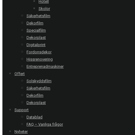
Hotell
Offertförfrågan
Skolor
Säkerhetsfilm
Dekorfilm
Följ oss:
Specialfilm
Relaterade referenser
Dekorplast
Digitalprint
Fordonsdekor
Hissrenovering
Malmö | Söderkulla korttidsboende
Entreprenadmaskiner
Chrome 285 XC - 72 glas
Offert
Solskyddsfilm
Säkerhetsfilm
Dekorfilm
Huskvarna | Friskis & Svettis
Silver 285 XC - 3 glas
Dekorplast
Support
Datablad
FAQ – Vanliga frågor
Arlanda stad | Love And Hope
Nyheter
Chrome 285 XC - 45 glas