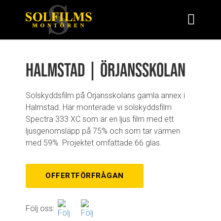
Halmstad | Örjansskolan
Solskyddsfilm på Örjansskolans gamla annex i
Halmstad. Här monterade vi solskyddsfilm
Spectra 333 XC som är en ljus film med ett
ljusgenomsläpp på 75% och som tar värmen
med 59%. Projektet omfattade 66 glas.
OFFERTFÖRFRÅGAN
Följ oss: