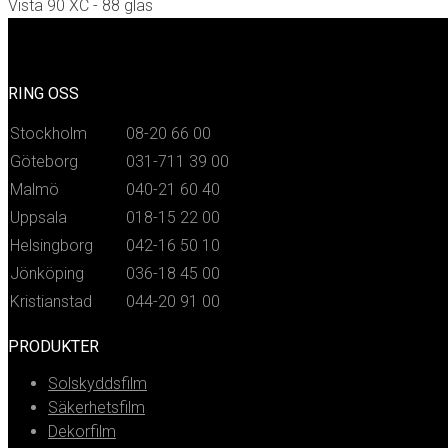
Vista 90 XC - 88 glas
RING OSS
Stockholm
08-20 66 00
Göteborg
031-711 39 00
Malmö
040-21 60 40
Uppsala
018-15 22 00
Helsingborg
042-16 50 10
Jönköping
036-18 45 00
Kristianstad
044-20 91 00
PRODUKTER
Solskyddsfilm
Säkerhetsfilm
Dekorfilm