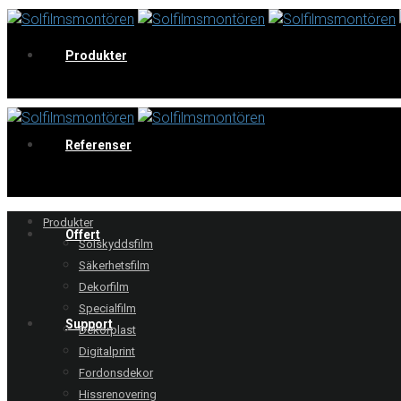
Produkter
V
Referenser
Produkter
Offert
Solskyddsfilm
Säkerhetsfilm
Dekorfilm
Specialfilm
Support
Dekorplast
Digitalprint
Fordonsdekor
Hissrenovering