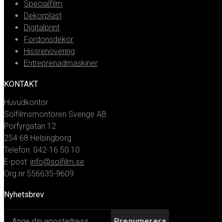
Specialfilm
Dekorplast
Digitalprint
Fordonsdekor
Hissrenovering
Entreprenadmaskiner
KONTAKT
Huvudkontor
Solfilmsmontören Sverige AB
Porfyrgatan 12
254 68 Helsingborg
Telefon: 042-16 50 10
E-post:
info@solfilm.se
Org.nr 556635-9609
Nyhetsbrev