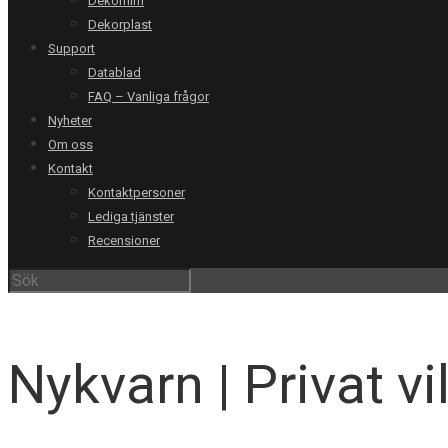
Dekorfilm
Dekorplast
Support
Datablad
FAQ – Vanliga frågor
Nyheter
Om oss
Kontakt
Kontaktpersoner
Lediga tjänster
Recensioner
V
Nykvarn | Privat vi