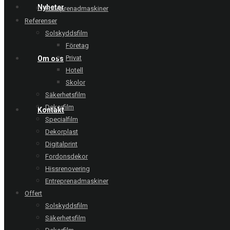
Nyheter
Entreprenadmaskiner
Referenser
Solskyddsfilm
Företag
Privat
Om oss
Hotell
Skolor
Säkerhetsfilm
Dekorfilm
Kontakt
Specialfilm
Dekorplast
Digitalprint
Fordonsdekor
Hissrenovering
Entreprenadmaskiner
Offert
Solskyddsfilm
Säkerhetsfilm