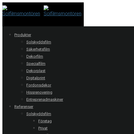
Produkter
Solskyddsfilm
Stockholm | Ljud &
Säkerhetsfilm
Dekorfilm
Bildmedia
Specialfilm
Dekorplast
Digitalprint
Dekorfolie i matt silver på wc dörrar.
Fordonsdekor
Offertförfrågan
Hissrenovering
Entreprenadmaskiner
Referenser
Följ oss:
Solskyddsfilm
Företag
Relaterade referenser
Privat