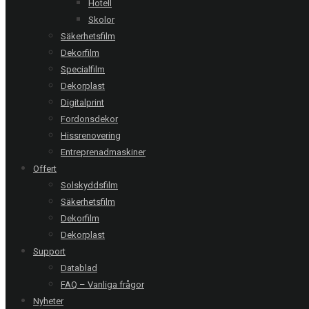
Hotell
Skolor
Säkerhetsfilm
Helsingborg | Eiffage Infra-Nordic
Dekorfilm
Dekorfilm Mat Acid-X
Specialfilm
Dekorplast
Digitalprint
Svedala | Naverlönnskolan
Fordonsdekor
Transparent dekorfilm
Hissrenovering
Entreprenadmaskiner
Offert
Stockholm | Allers
Solskyddsfilm
Dekorfilm
Säkerhetsfilm
Dekorfilm
Dekorplast
Support
RING OSS
Datablad
FAQ – Vanliga frågor
Stockholm
08-20 66 00
Nyheter