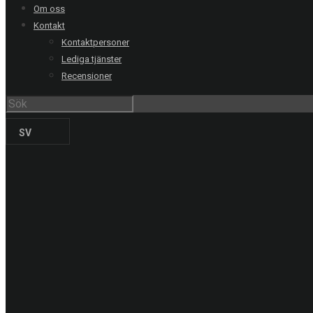
Göteborg
031-711 39 00
Om oss
Malmö
040-21 60 40
Kontakt
Kontaktpersoner
Uppsala
018-15 22 00
Lediga tjänster
Helsingborg
042-16 50 10
Recensioner
Jönköping
036-18 45 00
Kristianstad
044-20 91 00
SV
PRODUKTER
Solskyddsfilm
Säkerhetsfilm
Dekorfilm
Specialfilm
Dekorplast
Digitalprint
Fordonsdekor
Hissrenovering
Entreprenadmaskiner