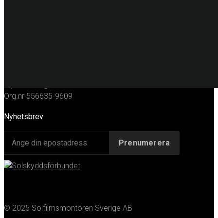
KONTAKT
Huvudkontor
Solfilmsmontören Sverige AB
Porfyrgatan 12
254 68 Helsingborg
Telefon: 042-16 50 10
E-post:
info@solfilm.se
Org.nr 556635-9609
Nyhetsbrev
© 2025 Solfilmsmontören Sverige AB