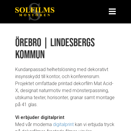
Örebro | Lindesbergs
kommun
Kundanpassad helhetslösning med dekorativt
insynsskydd till kontor, och konferensrum.
Projektet omfattade printad dekorfilm Mat Acid-
X, designat naturmotiv med mönsterpassning,
utskurna texter, horisonter, granar samt montage
på 41 glas.
Vi erbjuder digitalprint
Med vår moderna
digitalprint
kan vi erbjuda tryck