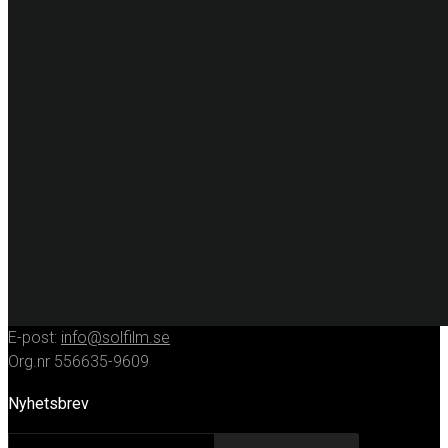
Specialfilm
Dekorplast
Digitalprint
Fordonsdekor
Hissrenovering
Entreprenadmaskiner
KONTAKT
Huvudkontor
Solfilmsmontören Sverige AB
Porfyrgatan 12
254 68 Helsingborg
Telefon: 042-16 50 10
E-post:
info@solfilm.se
Org.nr 556635-9609
Nyhetsbrev