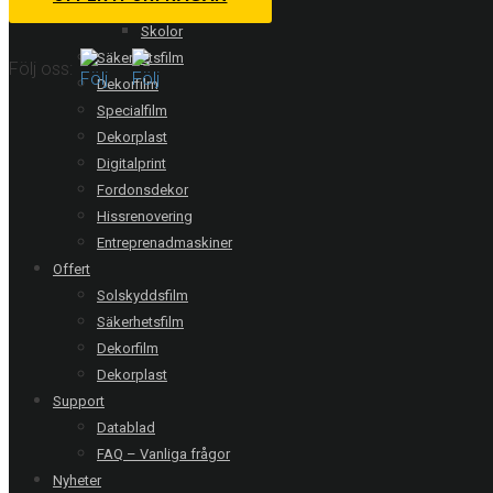
Hotell
Skolor
Säkerhetsfilm
Följ oss:
Dekorfilm
Specialfilm
Relaterade referenser
Dekorplast
Digitalprint
Fordonsdekor
Hissrenovering
Entreprenadmaskiner
Offert
Solskyddsfilm
Säkerhetsfilm
Dekorfilm
Dekorplast
Support
Datablad
FAQ – Vanliga frågor
Nyheter