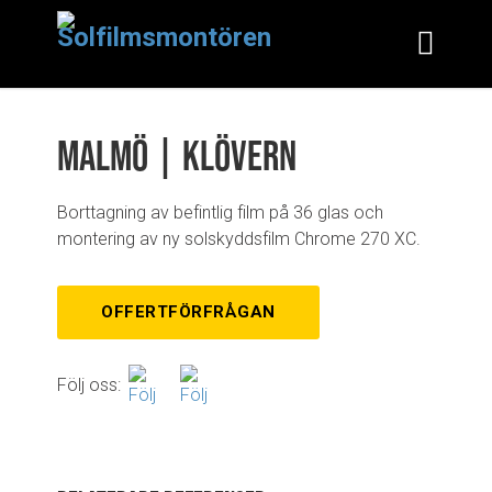
Malmö | Klövern
Borttagning av befintlig film på 36 glas och
montering av ny solskyddsfilm Chrome 270 XC.
OFFERTFÖRFRÅGAN
Följ oss: